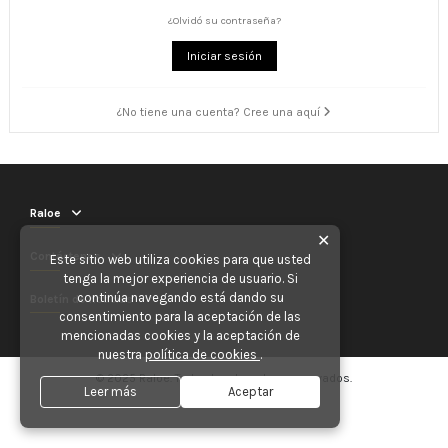
¿Olvidó su contraseña?
Iniciar sesión
¿No tiene una cuenta? Cree una aquí
Raloe
✕
Contáctenos
Este sitio web utiliza cookies para que usted
tenga la mejor experiencia de usuario. Si
continúa navegando está dando su
Boletín de noticias
consentimiento para la aceptación de las
mencionadas cookies y la aceptación de
nuestra
política de cookies
.
© 2025 Raloe. Todos los derechos reservados.
Leer más
Aceptar