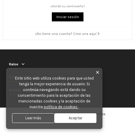
¿Olvidó su contraseña?
Iniciar sesión
¿No tiene una cuenta? Cree una aquí
Raloe
✕
Contáctenos
Este sitio web utiliza cookies para que usted
tenga la mejor experiencia de usuario. Si
continúa navegando está dando su
Boletín de noticias
consentimiento para la aceptación de las
mencionadas cookies y la aceptación de
nuestra
política de cookies
.
© 2025 Raloe. Todos los derechos reservados.
Leer más
Aceptar