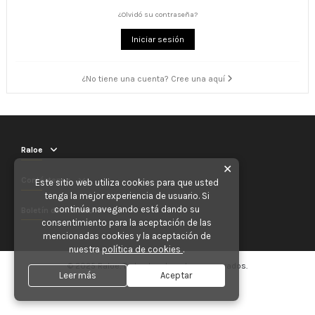
¿Olvidó su contraseña?
Iniciar sesión
¿No tiene una cuenta? Cree una aquí
Raloe
✕
Contáctenos
Este sitio web utiliza cookies para que usted
tenga la mejor experiencia de usuario. Si
continúa navegando está dando su
Boletín de noticias
consentimiento para la aceptación de las
mencionadas cookies y la aceptación de
nuestra
política de cookies
.
© 2025 Raloe. Todos los derechos reservados.
Leer más
Aceptar