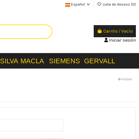
Español
Lista de deseos (
0
)
Carrito
/
Vacío
Iniciar sesión
SILVA
MACLA
SIEMENS
GERVALL
Volver