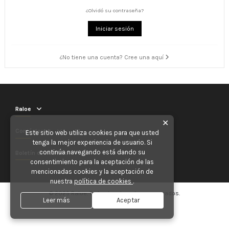
¿Olvidó su contraseña?
Iniciar sesión
¿No tiene una cuenta? Cree una aquí
Raloe
✕
Contáctenos
Este sitio web utiliza cookies para que usted
tenga la mejor experiencia de usuario. Si
continúa navegando está dando su
Boletín de noticias
consentimiento para la aceptación de las
mencionadas cookies y la aceptación de
nuestra
política de cookies
.
© 2025 Raloe. Todos los derechos reservados.
Leer más
Aceptar