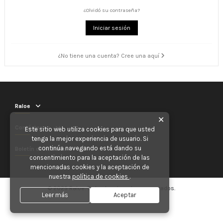
¿Olvidó su contraseña?
Iniciar sesión
¿No tiene una cuenta? Cree una aquí
Raloe
✕
Contáctenos
Este sitio web utiliza cookies para que usted
tenga la mejor experiencia de usuario. Si
continúa navegando está dando su
Boletín de noticias
consentimiento para la aceptación de las
mencionadas cookies y la aceptación de
nuestra
política de cookies
.
© 2025 Raloe. Todos los derechos reservados.
Leer más
Aceptar