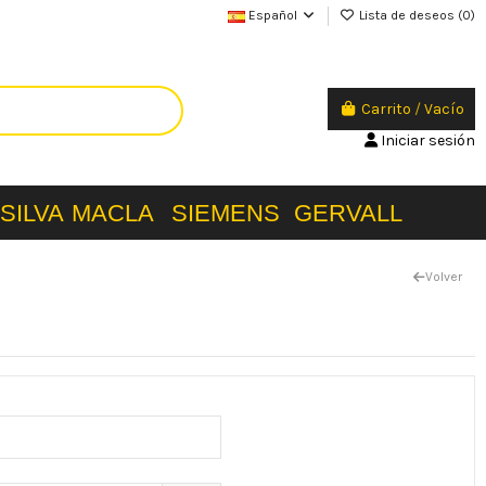
Español
Lista de deseos (
0
)
Carrito
/
Vacío
Iniciar sesión
SILVA
MACLA
SIEMENS
GERVALL
Volver