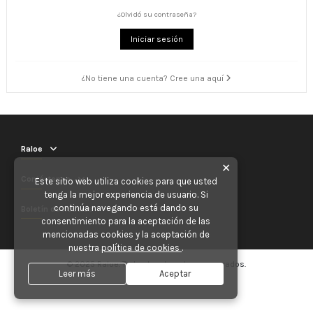
¿Olvidó su contraseña?
Iniciar sesión
¿No tiene una cuenta? Cree una aquí
Raloe
✕
Contáctenos
Este sitio web utiliza cookies para que usted
tenga la mejor experiencia de usuario. Si
continúa navegando está dando su
Boletín de noticias
consentimiento para la aceptación de las
mencionadas cookies y la aceptación de
nuestra
política de cookies
.
© 2025 Raloe. Todos los derechos reservados.
Leer más
Aceptar