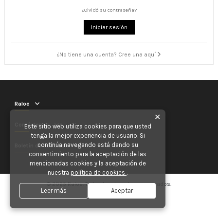
¿Olvidó su contraseña?
Iniciar sesión
¿No tiene una cuenta? Cree una aquí
Raloe
✕
Contáctenos
Este sitio web utiliza cookies para que usted
tenga la mejor experiencia de usuario. Si
continúa navegando está dando su
Boletín de noticias
consentimiento para la aceptación de las
mencionadas cookies y la aceptación de
nuestra
política de cookies
.
© 2025 Raloe. Todos los derechos reservados.
Leer más
Aceptar