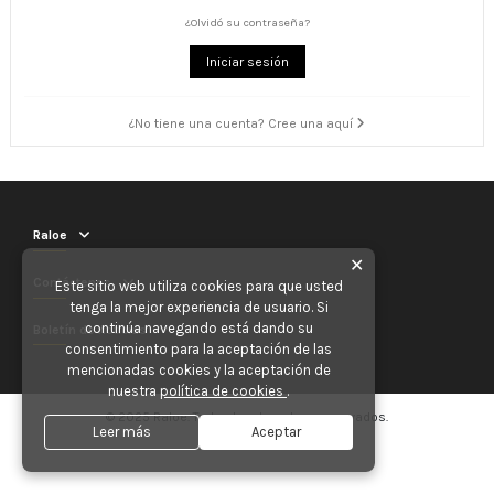
¿Olvidó su contraseña?
Iniciar sesión
¿No tiene una cuenta? Cree una aquí
Raloe
✕
Contáctenos
Este sitio web utiliza cookies para que usted
tenga la mejor experiencia de usuario. Si
continúa navegando está dando su
Boletín de noticias
consentimiento para la aceptación de las
mencionadas cookies y la aceptación de
nuestra
política de cookies
.
© 2025 Raloe. Todos los derechos reservados.
Leer más
Aceptar