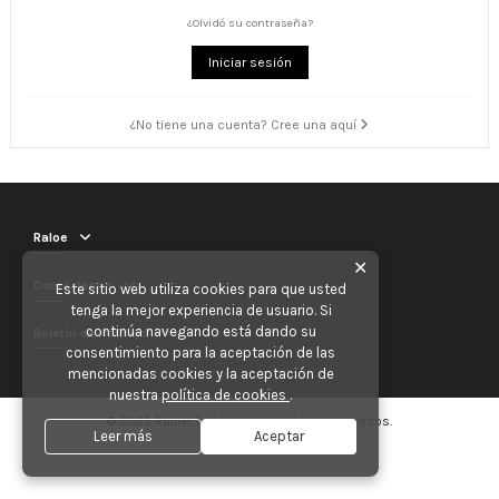
¿Olvidó su contraseña?
Iniciar sesión
¿No tiene una cuenta? Cree una aquí
Raloe
✕
Contáctenos
Este sitio web utiliza cookies para que usted
tenga la mejor experiencia de usuario. Si
continúa navegando está dando su
Boletín de noticias
consentimiento para la aceptación de las
mencionadas cookies y la aceptación de
nuestra
política de cookies
.
© 2025 Raloe. Todos los derechos reservados.
Leer más
Aceptar