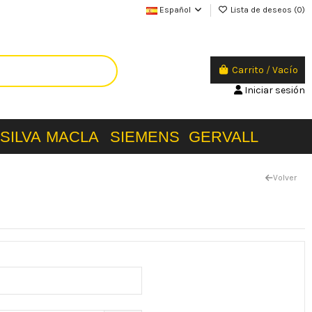
Español
Lista de deseos (
0
)
Carrito
/
Vacío
Iniciar sesión
SILVA
MACLA
SIEMENS
GERVALL
Volver