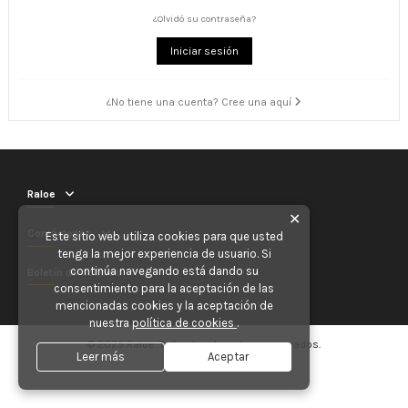
¿Olvidó su contraseña?
Iniciar sesión
¿No tiene una cuenta? Cree una aquí
Raloe
✕
Contáctenos
Este sitio web utiliza cookies para que usted
tenga la mejor experiencia de usuario. Si
continúa navegando está dando su
Boletín de noticias
consentimiento para la aceptación de las
mencionadas cookies y la aceptación de
nuestra
política de cookies
.
© 2025 Raloe. Todos los derechos reservados.
Leer más
Aceptar