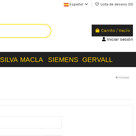
Español
Lista de deseos (
0
)
Carrito
/
Vacío
Iniciar sesión
SILVA
MACLA
SIEMENS
GERVALL
Volver