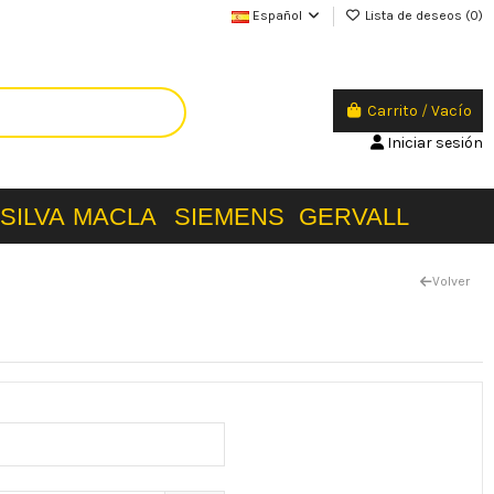
Español
Lista de deseos (
0
)
Carrito
/
Vacío
Iniciar sesión
SILVA
MACLA
SIEMENS
GERVALL
Volver