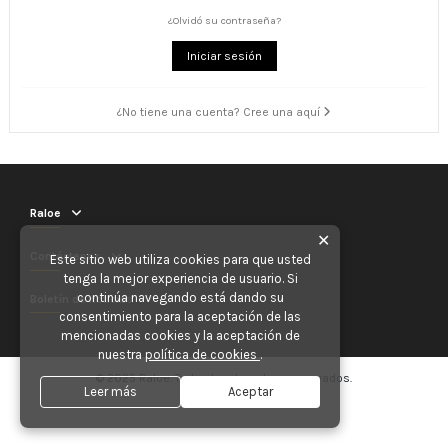
¿Olvidó su contraseña?
Iniciar sesión
¿No tiene una cuenta? Cree una aquí
Raloe
✕
Contáctenos
Este sitio web utiliza cookies para que usted
tenga la mejor experiencia de usuario. Si
continúa navegando está dando su
Boletín de noticias
consentimiento para la aceptación de las
mencionadas cookies y la aceptación de
nuestra
política de cookies
.
© 2025 Raloe. Todos los derechos reservados.
Leer más
Aceptar