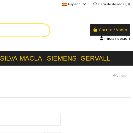
Español
Lista de deseos (
0
)
Carrito
/
Vacío
Iniciar sesión
SILVA
MACLA
SIEMENS
GERVALL
Volver