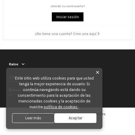
¿Olvidó su contraseña?
Iniciar sesión
¿No tiene una cuenta? Cree una aquí
Raloe
✕
Contáctenos
Este sitio web utiliza cookies para que usted
tenga la mejor experiencia de usuario. Si
continúa navegando está dando su
Boletín de noticias
consentimiento para la aceptación de las
mencionadas cookies y la aceptación de
nuestra
política de cookies
.
© 2025 Raloe. Todos los derechos reservados.
Leer más
Aceptar