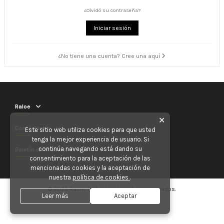
¿Olvidó su contraseña?
Iniciar sesión
¿No tiene una cuenta? Cree una aquí
Raloe
✕
Contáctenos
Este sitio web utiliza cookies para que usted
tenga la mejor experiencia de usuario. Si
continúa navegando está dando su
Boletín de noticias
consentimiento para la aceptación de las
mencionadas cookies y la aceptación de
nuestra
política de cookies
.
© 2025 Raloe. Todos los derechos reservados.
Leer más
Aceptar