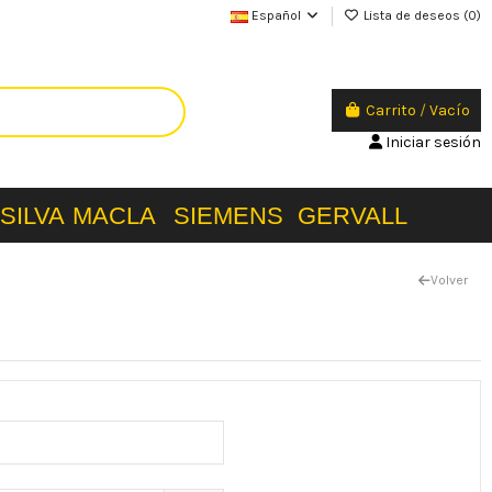
Español
Lista de deseos (
0
)
Carrito
/
Vacío
Iniciar sesión
SILVA
MACLA
SIEMENS
GERVALL
Volver