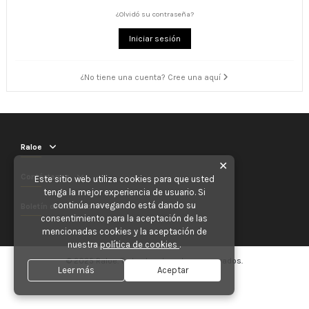
¿Olvidó su contraseña?
Iniciar sesión
¿No tiene una cuenta? Cree una aquí
Raloe
✕
Contáctenos
Este sitio web utiliza cookies para que usted
tenga la mejor experiencia de usuario. Si
continúa navegando está dando su
Boletín de noticias
consentimiento para la aceptación de las
mencionadas cookies y la aceptación de
nuestra
política de cookies
.
© 2025 Raloe. Todos los derechos reservados.
Leer más
Aceptar