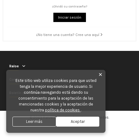
¿Olvidó su contraseña?
Iniciar sesión
¿No tiene una cuenta? Cree una aquí
Raloe
✕
Contáctenos
Este sitio web utiliza cookies para que usted
tenga la mejor experiencia de usuario. Si
continúa navegando está dando su
Boletín de noticias
consentimiento para la aceptación de las
mencionadas cookies y la aceptación de
nuestra
política de cookies
.
© 2025 Raloe. Todos los derechos reservados.
Leer más
Aceptar