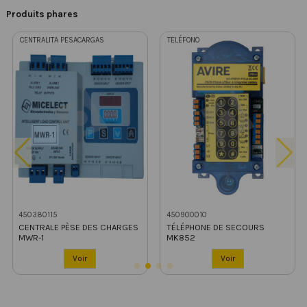
Produits phares
CENTRALITA PESACARGAS
TELÉFONO
450380115
450900010
CENTRALE PÈSE DES CHARGES
TÉLÉPHONE DE SECOURS
ION
MWR-1
MK852
Voir
Voir