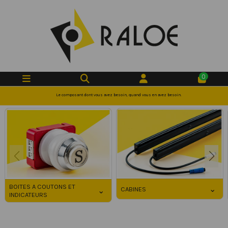
0
Le composant dont vous avez besoin, quand vous en avez besoin.
BOITES A COUTONS ET
⌄
CABINES
⌄
INDICATEURS