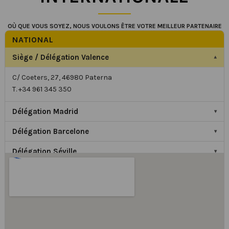
OÙ QUE VOUS SOYEZ, NOUS VOULONS ÊTRE VOTRE MEILLEUR PARTENAIRE
NATIONAL
Siège / Délégation Valence
▾
C/ Coeters, 27, 46980 Paterna
T. +34 961 345 350
Délégation Madrid
▾
Délégation Barcelone
▾
Délégation Séville
▾
INTERNATIONAL
Délégation France
▾
Délégation Allemagne
▾
Délégation Royaume-Uni
▾