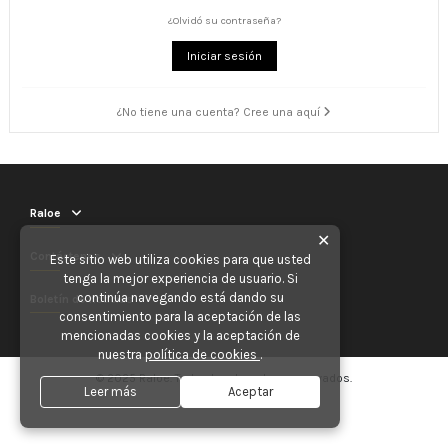
¿Olvidó su contraseña?
Iniciar sesión
¿No tiene una cuenta? Cree una aquí
Raloe
✕
Contáctenos
Este sitio web utiliza cookies para que usted
tenga la mejor experiencia de usuario. Si
continúa navegando está dando su
Boletín de noticias
consentimiento para la aceptación de las
mencionadas cookies y la aceptación de
nuestra
política de cookies
.
© 2025 Raloe. Todos los derechos reservados.
Leer más
Aceptar