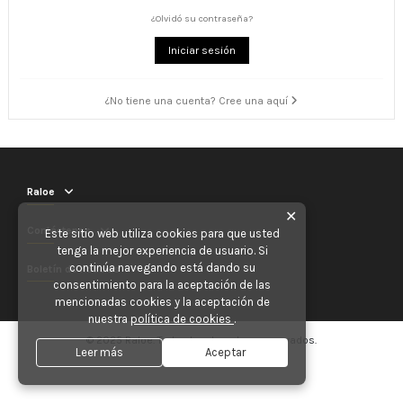
¿Olvidó su contraseña?
Iniciar sesión
¿No tiene una cuenta? Cree una aquí
Raloe
✕
Contáctenos
Este sitio web utiliza cookies para que usted
tenga la mejor experiencia de usuario. Si
continúa navegando está dando su
Boletín de noticias
consentimiento para la aceptación de las
mencionadas cookies y la aceptación de
nuestra
política de cookies
.
© 2025 Raloe. Todos los derechos reservados.
Leer más
Aceptar