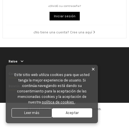
¿Olvidó su contraseña?
Iniciar sesión
¿No tiene una cuenta? Cree una aquí
Raloe
✕
Contáctenos
Este sitio web utiliza cookies para que usted
tenga la mejor experiencia de usuario. Si
continúa navegando está dando su
Boletín de noticias
consentimiento para la aceptación de las
mencionadas cookies y la aceptación de
nuestra
política de cookies
.
© 2025 Raloe. Todos los derechos reservados.
Leer más
Aceptar