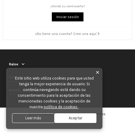
¿Olvidó su contraseña?
Iniciar sesión
¿No tiene una cuenta? Cree una aquí
Raloe
✕
Contáctenos
Este sitio web utiliza cookies para que usted
tenga la mejor experiencia de usuario. Si
continúa navegando está dando su
Boletín de noticias
consentimiento para la aceptación de las
mencionadas cookies y la aceptación de
nuestra
política de cookies
.
© 2025 Raloe. Todos los derechos reservados.
Leer más
Aceptar