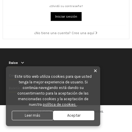
¿Olvidó su contraseña?
Iniciar sesión
¿No tiene una cuenta? Cree una aquí
Raloe
✕
Contáctenos
Este sitio web utiliza cookies para que usted
tenga la mejor experiencia de usuario. Si
continúa navegando está dando su
Boletín de noticias
consentimiento para la aceptación de las
mencionadas cookies y la aceptación de
nuestra
política de cookies
.
© 2025 Raloe. Todos los derechos reservados.
Leer más
Aceptar