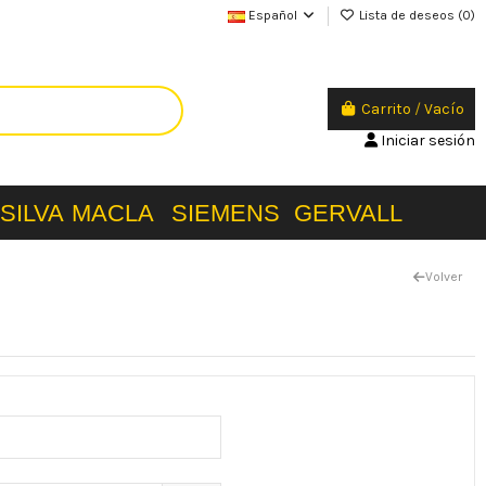
Español
Lista de deseos (
0
)
Carrito
/
Vacío
Iniciar sesión
SILVA
MACLA
SIEMENS
GERVALL
Volver