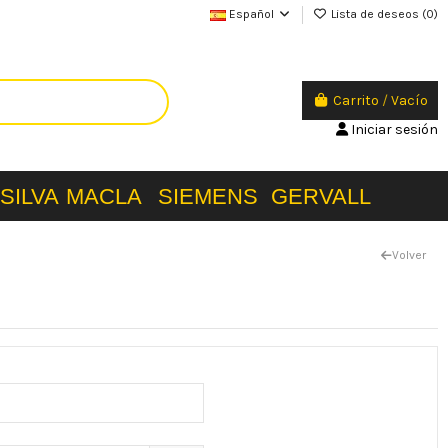
Español
Lista de deseos (
0
)
Carrito
/
Vacío
Iniciar sesión
SILVA
MACLA
SIEMENS
GERVALL
Volver