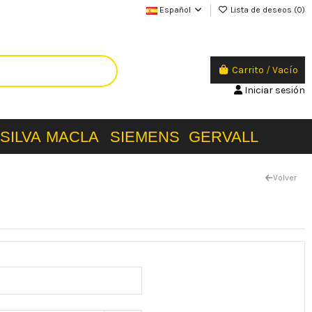
Español
Lista de deseos (
0
)
Carrito
/
Vacío
Iniciar sesión
SILVA
MACLA
SIEMENS
GERVALL
Volver