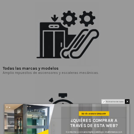
Todas las marcas y modelos
Amplio repuestos de ascensores y escaleras mecánicas.
No mostrar de nuevo.
50th ANNIVERSARY
¿QUIÉRES COMPRAR A
TRAVÉS DE ESTA WEB?
Contamos con un amplio catálogo multimarca con