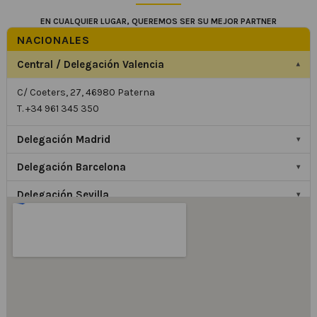
EN CUALQUIER LUGAR, QUEREMOS SER SU MEJOR PARTNER
NACIONALES
Central / Delegación Valencia
▾
C/ Coeters, 27, 46980 Paterna
T. +34 961 345 350
Delegación Madrid
▾
Delegación Barcelona
▾
Delegación Sevilla
▾
INTERNACIONALES
Delegación Francia
▾
Delegación Alemania
▾
Delegación UK
▾