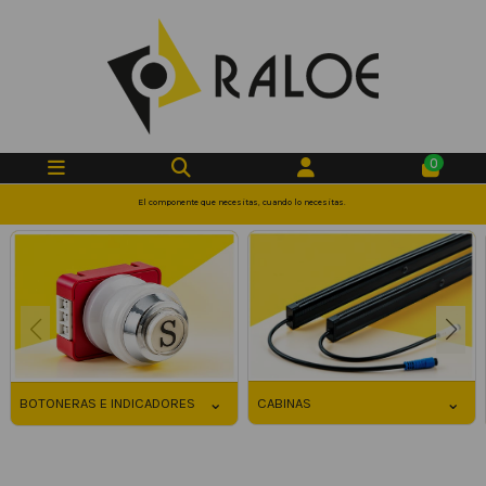
0
El componente que necesitas, cuando lo necesitas.
⌄
⌄
CABINAS
BOTONERAS E INDICADORES