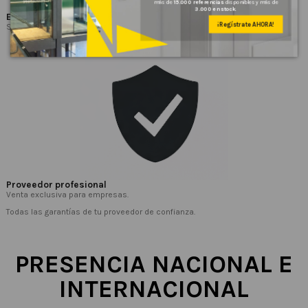
más de
15.000 referencias
disponibles y más de
3.000 en stock.
Entrega urgente
¡Regístrate AHORA!
Salidas el mismo día para todos los componentes en stock.
Proveedor profesional
Venta exclusiva para empresas.
Todas las garantías de tu proveedor de confianza.
PRESENCIA NACIONAL E
INTERNACIONAL