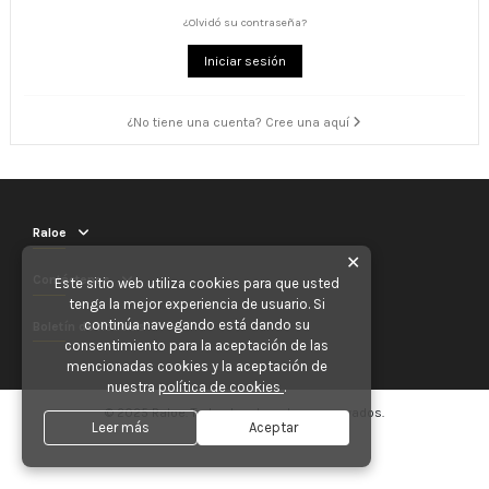
¿Olvidó su contraseña?
Iniciar sesión
¿No tiene una cuenta? Cree una aquí
Raloe
✕
Contáctenos
Este sitio web utiliza cookies para que usted
tenga la mejor experiencia de usuario. Si
continúa navegando está dando su
Boletín de noticias
consentimiento para la aceptación de las
mencionadas cookies y la aceptación de
nuestra
política de cookies
.
© 2025 Raloe. Todos los derechos reservados.
Leer más
Aceptar