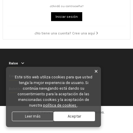
¿Olvidó su contraseña?
Iniciar sesión
¿No tiene una cuenta? Cree una aquí
Raloe
✕
Contáctenos
Este sitio web utiliza cookies para que usted
tenga la mejor experiencia de usuario. Si
continúa navegando está dando su
Boletín de noticias
consentimiento para la aceptación de las
mencionadas cookies y la aceptación de
nuestra
política de cookies
.
© 2025 Raloe. Todos los derechos reservados.
Leer más
Aceptar