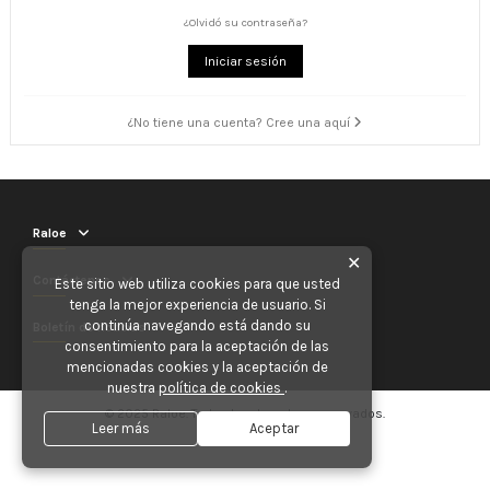
¿Olvidó su contraseña?
Iniciar sesión
¿No tiene una cuenta? Cree una aquí
Raloe
✕
Contáctenos
Este sitio web utiliza cookies para que usted
tenga la mejor experiencia de usuario. Si
continúa navegando está dando su
Boletín de noticias
consentimiento para la aceptación de las
mencionadas cookies y la aceptación de
nuestra
política de cookies
.
© 2025 Raloe. Todos los derechos reservados.
Leer más
Aceptar