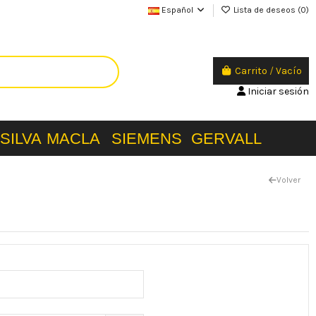
Español
Lista de deseos (
0
)
Carrito
/
Vacío
Iniciar sesión
SILVA
MACLA
SIEMENS
GERVALL
Volver