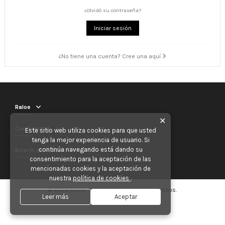
¿Olvidó su contraseña?
Iniciar sesión
¿No tiene una cuenta? Cree una aquí
Raloe
✕
Contáctenos
Este sitio web utiliza cookies para que usted
tenga la mejor experiencia de usuario. Si
continúa navegando está dando su
Boletín de noticias
consentimiento para la aceptación de las
mencionadas cookies y la aceptación de
nuestra
política de cookies
.
© 2025 Raloe. Todos los derechos reservados.
Leer más
Aceptar