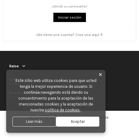
¿Olvidó su contraseña?
Iniciar sesión
¿No tiene una cuenta? Cree una aquí
Raloe
✕
Contáctenos
Este sitio web utiliza cookies para que usted
tenga la mejor experiencia de usuario. Si
continúa navegando está dando su
Boletín de noticias
consentimiento para la aceptación de las
mencionadas cookies y la aceptación de
nuestra
política de cookies
.
© 2025 Raloe. Todos los derechos reservados.
Leer más
Aceptar