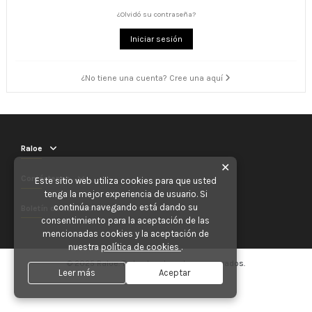
¿Olvidó su contraseña?
Iniciar sesión
¿No tiene una cuenta? Cree una aquí
Raloe
✕
Contáctenos
Este sitio web utiliza cookies para que usted
tenga la mejor experiencia de usuario. Si
continúa navegando está dando su
Boletín de noticias
consentimiento para la aceptación de las
mencionadas cookies y la aceptación de
nuestra
política de cookies
.
© 2025 Raloe. Todos los derechos reservados.
Leer más
Aceptar