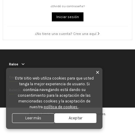
¿Olvidó su contraseña?
Iniciar sesión
¿No tiene una cuenta? Cree una aquí
Raloe
✕
Contáctenos
Este sitio web utiliza cookies para que usted
tenga la mejor experiencia de usuario. Si
continúa navegando está dando su
Boletín de noticias
consentimiento para la aceptación de las
mencionadas cookies y la aceptación de
nuestra
política de cookies
.
© 2025 Raloe. Todos los derechos reservados.
Leer más
Aceptar