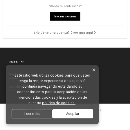
¿Olvidó su contraseña?
Iniciar sesión
¿No tiene una cuenta? Cree una aquí
Raloe
✕
Contáctenos
Este sitio web utiliza cookies para que usted
tenga la mejor experiencia de usuario. Si
continúa navegando está dando su
Boletín de noticias
consentimiento para la aceptación de las
mencionadas cookies y la aceptación de
nuestra
política de cookies
.
© 2025 Raloe. Todos los derechos reservados.
Leer más
Aceptar