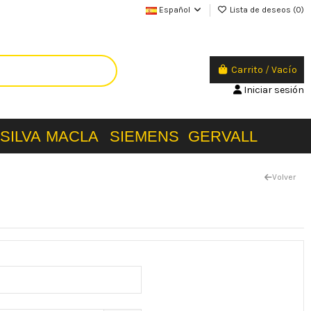
Español
Lista de deseos (
0
)
Carrito
/
Vacío
Iniciar sesión
SILVA
MACLA
SIEMENS
GERVALL
Volver