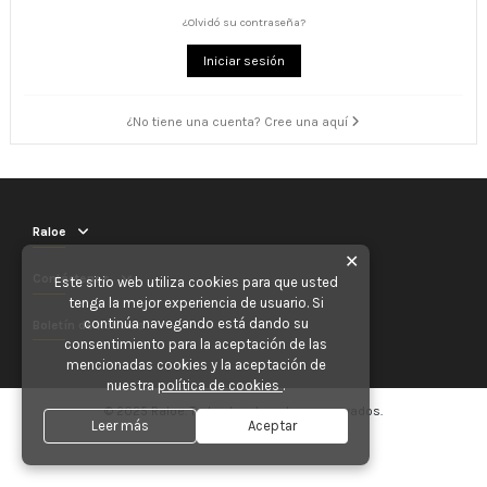
¿Olvidó su contraseña?
Iniciar sesión
¿No tiene una cuenta? Cree una aquí
Raloe
✕
Contáctenos
Este sitio web utiliza cookies para que usted
tenga la mejor experiencia de usuario. Si
continúa navegando está dando su
Boletín de noticias
consentimiento para la aceptación de las
mencionadas cookies y la aceptación de
nuestra
política de cookies
.
© 2025 Raloe. Todos los derechos reservados.
Leer más
Aceptar