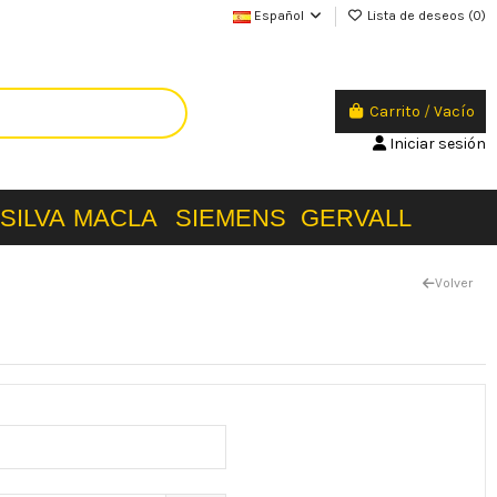
Español
Lista de deseos (
0
)
Carrito
/
Vacío
Iniciar sesión
SILVA
MACLA
SIEMENS
GERVALL
Volver