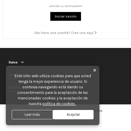
¿Olvidó su contraseña?
Iniciar sesión
¿No tiene una cuenta? Cree una aquí
Raloe
✕
Contáctenos
Este sitio web utiliza cookies para que usted
tenga la mejor experiencia de usuario. Si
continúa navegando está dando su
Boletín de noticias
consentimiento para la aceptación de las
mencionadas cookies y la aceptación de
nuestra
política de cookies
.
© 2025 Raloe. Todos los derechos reservados.
Leer más
Aceptar