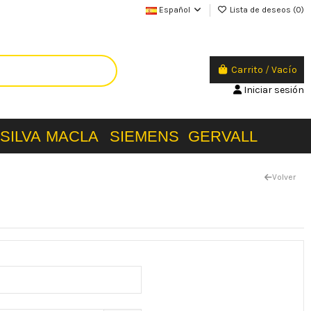
Español
Lista de deseos (
0
)
Carrito
/
Vacío
Iniciar sesión
SILVA
MACLA
SIEMENS
GERVALL
Volver