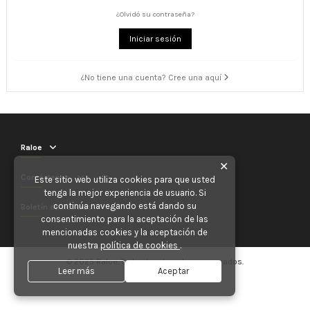
¿Olvidó su contraseña?
Iniciar sesión
¿No tiene una cuenta? Cree una aquí
Raloe
✕
Contáctenos
Este sitio web utiliza cookies para que usted
tenga la mejor experiencia de usuario. Si
continúa navegando está dando su
Boletín de noticias
consentimiento para la aceptación de las
mencionadas cookies y la aceptación de
nuestra
política de cookies
.
© 2025 Raloe. Todos los derechos reservados.
Leer más
Aceptar