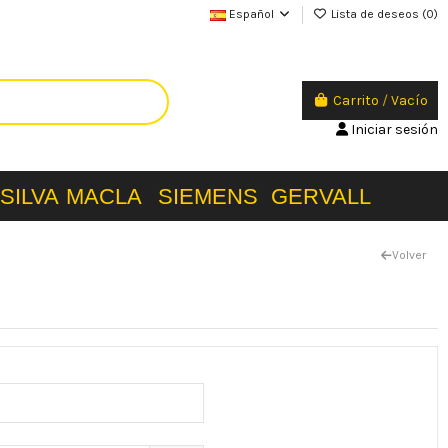
Español
Lista de deseos (
0
)
Carrito
/
Vacío
Iniciar sesión
SILVA
MACLA
SIEMENS
GERVALL
Volver