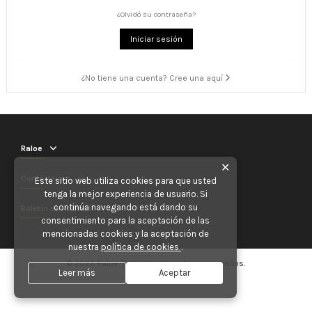
¿Olvidó su contraseña?
Iniciar sesión
¿No tiene una cuenta? Cree una aquí
Raloe
✕
Contáctenos
Este sitio web utiliza cookies para que usted
tenga la mejor experiencia de usuario. Si
continúa navegando está dando su
Boletín de noticias
consentimiento para la aceptación de las
mencionadas cookies y la aceptación de
nuestra
política de cookies
.
© 2025 Raloe. Todos los derechos reservados.
Leer más
Aceptar