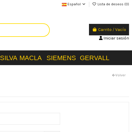
Español
Lista de deseos (
0
)
Carrito
/
Vacío
Iniciar sesión
SILVA
MACLA
SIEMENS
GERVALL
Volver